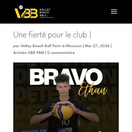
Une fierté pour le club !
par
Volley Beach Ball Pont-à-Mousson
|
Mar 27, 2026
|
Articles VBB PAM
|
0 commentaire